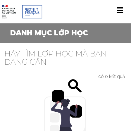
Men
DANH MỤC LỚP HỌC
HÃY TÌM LỚP HỌC MÀ BẠN
ĐANG CẦN
có 0 kết quả