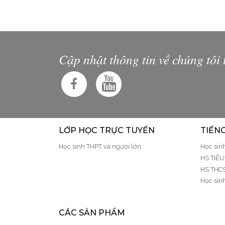
Cập nhật thông tin về chúng tôi 
LỚP HỌC TRỰC TUYẾN
TIẾN
Học sinh THPT và người lớn
Học sin
HS TIỂ
HS THC
Học sin
CÁC SẢN PHẨM