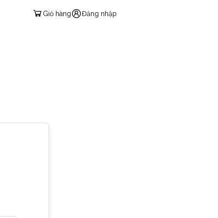
Giỏ hàng
Đăng nhập
TIẾNG VIỆT
HI
CÁC SẢN PHẨM
LIÊN HỆ