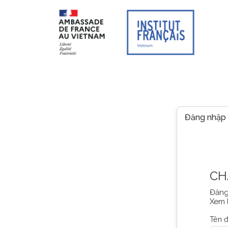
TRANG MẠNG
LỚP HỌC TRỰC T
Đăng nhập
CH
Đăng
Xem 
Tên 