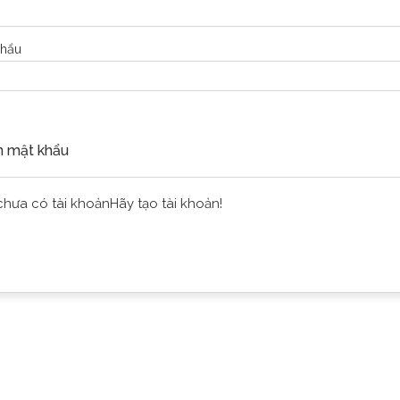
khẩu
Tiếp tục
 mật khẩu
chưa có tài khoản
Hãy tạo tài khoản!