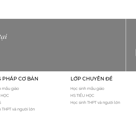
tại
G PHÁP CƠ BẢN
LỚP CHUYÊN ĐỀ
h mẫu giáo
Học sinh mẫu giáo
U HỌC
HS TIỂU HỌC
S
Học sinh THPT và người lớn
h THPT và người lớn