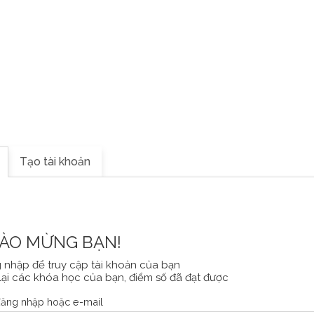
UYẾN
TIẾNG PHÁP CƠ BẢN
LỚP CHUYÊN ĐỀ
KỲ T
Tạo tài khoản
ÀO MỪNG BẠN!
 nhập để truy cập tài khoản của bạn
lại các khóa học của bạn, điểm số đã đạt được
đăng nhập hoặc e-mail