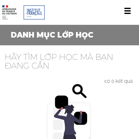
Men
DANH MỤC LỚP HỌC
HÃY TÌM LỚP HỌC MÀ BẠN
ĐANG CẦN
có 0 kết quả