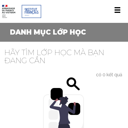
Men
DANH MỤC LỚP HỌC
HÃY TÌM LỚP HỌC MÀ BẠN
ĐANG CẦN
có 0 kết quả